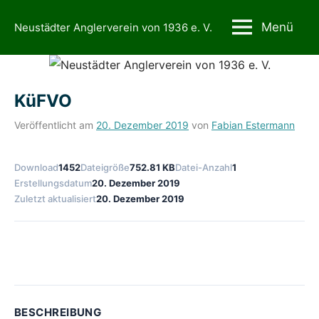
Zum
Menü
Neustädter Anglerverein von 1936 e. V.
Inhalt
springen
KüFVO
Veröffentlicht am
20. Dezember 2019
von
Fabian Estermann
Download
1452
Dateigröße
752.81 KB
Datei-Anzahl
1
Erstellungsdatum
20. Dezember 2019
Zuletzt aktualisiert
20. Dezember 2019
Download
BESCHREIBUNG