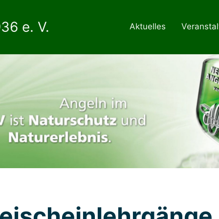
36 e. V.
Aktuelles
Veransta
reischeinlehrgänge